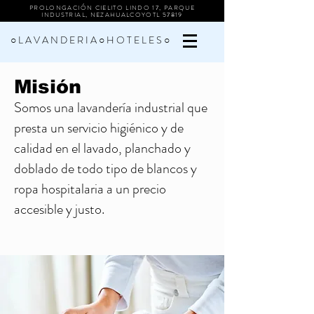
PROLONGACIÓN CIELITO LINDO 17, PARQUE
INDUSTRIAL, NEZAHUALCOYOTL 57819
○ L A V A N D E R I A ○ H O T E L E S ○
Misión
Somos una lavandería industrial que
presta un servicio higiénico y de
calidad en el lavado, planchado y
doblado de todo tipo de blancos y
ropa hospitalaria a un precio
accesible y justo.